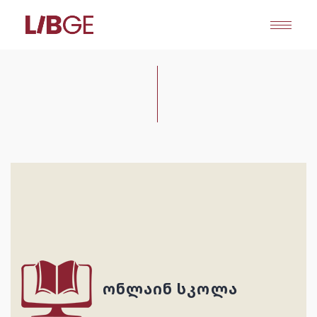
Skip
to
the
content
ᲝᲜᲚᲐᲘᲜ ᲡᲙᲝᲚᲐ