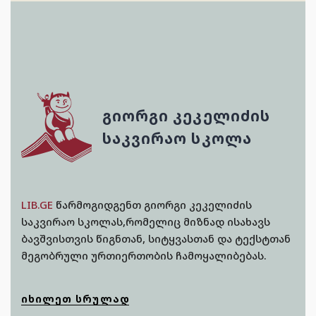
ᲒᲘᲝᲠᲒᲘ ᲙᲔᲙᲔᲚᲘᲫᲘᲡ
ᲡᲐᲙᲕᲘᲠᲐᲝ ᲡᲙᲝᲚᲐ
LIB.GE
წარმოგიდგენთ გიორგი კეკელიძის
საკვირაო სკოლას,რომელიც მიზნად ისახავს
ბავშვისთვის წიგნთან, სიტყვასთან და ტექსტთან
მეგობრული ურთიერთობის ჩამოყალიბებას.
ᲘᲮᲘᲚᲔᲗ ᲡᲠᲣᲚᲐᲓ