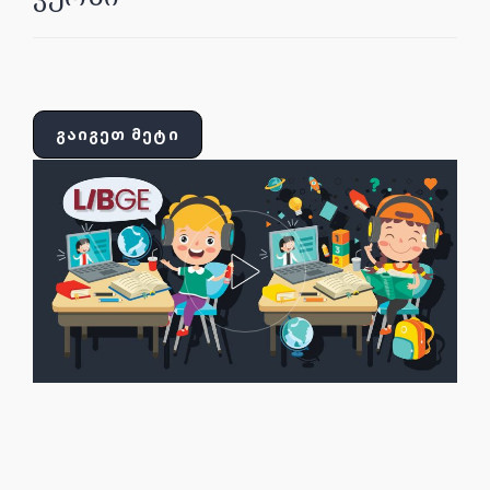
ᲒᲐᲘᲒᲔᲗ ᲛᲔᲢᲘ