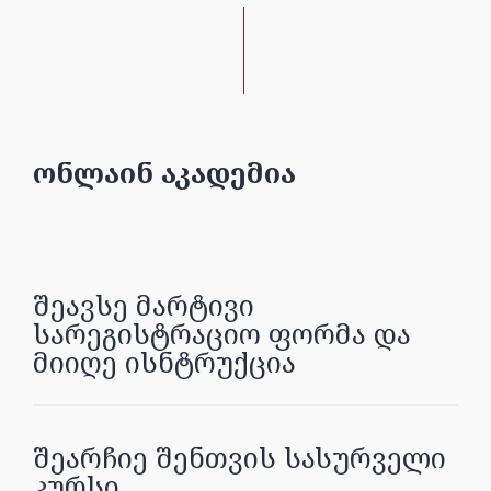
ᲝᲜᲚᲐᲘᲜ ᲐᲙᲐᲓᲔᲛᲘᲐ
ᲨᲔᲐᲕᲡᲔ ᲛᲐᲠᲢᲘᲕᲘ
ᲡᲐᲠᲔᲒᲘᲡᲢᲠᲐᲪᲘᲝ ᲤᲝᲠᲛᲐ ᲓᲐ
ᲛᲘᲘᲦᲔ ᲘᲡᲜᲢᲠᲣᲥᲪᲘᲐ
ᲨᲔᲐᲠᲩᲘᲔ ᲨᲔᲜᲗᲕᲘᲡ ᲡᲐᲡᲣᲠᲕᲔᲚᲘ
ᲙᲣᲠᲡᲘ